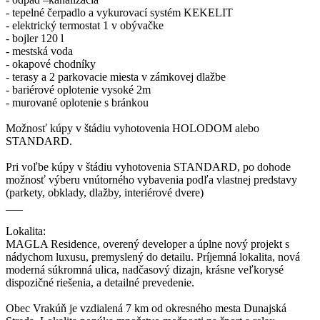
- tepelné čerpadlo a vykurovací systém KEKELIT
- elektrický termostat 1 v obývačke
- bojler 120 l
- mestská voda
- okapové chodníky
- terasy a 2 parkovacie miesta v zámkovej dlažbe
- bariérové oplotenie vysoké 2m
- murované oplotenie s bránkou
Možnosť kúpy v štádiu vyhotovenia HOLODOM alebo
STANDARD.
Pri voľbe kúpy v štádiu vyhotovenia STANDARD, po dohode
možnosť výberu vnútorného vybavenia podľa vlastnej predstavy
(parkety, obklady, dlažby, interiérové dvere)
___
Lokalita:
MAGLA Residence, overený developer a úplne nový projekt s
nádychom luxusu, premyslený do detailu. Príjemná lokalita, nová
moderná súkromná ulica, nadčasový dizajn, krásne veľkorysé
dispozičné riešenia, a detailné prevedenie.
Obec Vrakúň je vzdialená 7 km od okresného mesta Dunajská