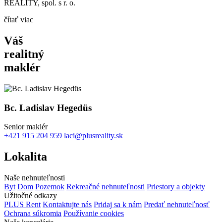
REALITY, spol. s r. o.
čítať viac
Váš
realitný
maklér
Bc. Ladislav Hegedüs
Senior maklér
+421 915 204 959
laci@plusreality.sk
Lokalita
Naše nehnuteľnosti
Byt
Dom
Pozemok
Rekreačné nehnuteľnosti
Priestory a objekty
Užitočné odkazy
PLUS Rent
Kontaktujte nás
Pridaj sa k nám
Predať nehnuteľnosť
Ochrana súkromia
Používanie cookies