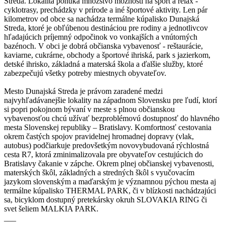
Streda. Lokalita ponúka množstvo možnosti na šport a relax -
cyklotrasy, prechádzky v prírode a iné športové aktivity. Len pár
kilometrov od obce sa nachádza termálne kúpalisko Dunajská
Streda, ktoré je obľúbenou destináciou pre rodiny a jednotlivcov
hľadajúcich príjemný odpočinok vo vonkajších a vnútorných
bazénoch. V obci je dobrá občianska vybavenosť - reštaurácie,
kaviarne, cukrárne, obchody a športové ihriská, park s jazierkom,
detské ihrisko, základná a materská škola a ďalšie služby, ktoré
zabezpečujú všetky potreby miestnych obyvateľov.
Mesto Dunajská Streda je právom zaradené medzi
najvyhľadávanejšie lokality na západnom Slovensku pre ľudí, ktorí
si popri pokojnom bývaní v meste s plnou občianskou
vybavenosťou chcú užívať bezproblémovú dostupnosť do hlavného
mesta Slovenskej republiky – Bratislavy. Komfortnosť cestovania
okrem častých spojov pravidelnej hromadnej dopravy (vlak,
autobus) podčiarkuje predovšetkým novovybudovaná rýchlostná
cesta R7, ktorá zminimalizovala pre obyvateľov cestujúcich do
Bratislavy čakanie v zápche. Okrem plnej občianskej vybavenosti,
materských škôl, základných a stredných škôl s vyučovacím
jazykom slovenským a maďarským je významnou pýchou mesta aj
termálne kúpalisko THERMAL PARK, či v blízkosti nachádzajúci
sa, bicyklom dostupný pretekársky okruh SLOVAKIA RING či
svet šeliem MALKIA PARK.
___