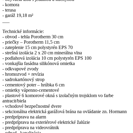
- komora
- terasa
- garáž 19,18 m²
___
Technické informácie:
- obvod - tehla Porotherm 30 cm
- priečky – Porotherm 11,5 cm
- zateplenie 15 cm polystyrén EPS 70
- strešná izolácia 2 x 20 cm minerálna vlna
- podlahová izolácia 10 cm polystyrén EPS 100
- vonkajšia fasádna silikónová omietka
- odkvapové zvody
- hromozvod + revízia
- sadrokartónový strop
- cementový poter – hrúbka 6 cm
- omietky vápenno-cementové
- plastové 6 komorové okná s izolačným trojsklom vo farbe
antracit/biela
- vchodové bezpečnostné dvere
- sekcionálna elektrická garážová brána na ovládanie zn. Hormann
- predpríprava na alarm
- predpríprava na exteriérové elektrické žalúzie
- predpríprava na videovrátnik
- odpad –kanalizácia