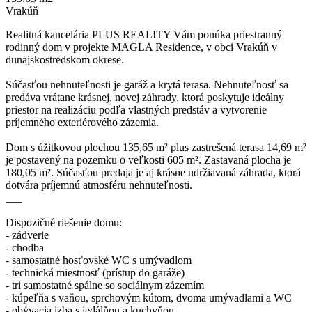
Vrakúň
Realitná kancelária PLUS REALITY Vám ponúka priestranný
rodinný dom v projekte MAGLA Residence, v obci Vrakúň v
dunajskostredskom okrese.
Súčasťou nehnuteľnosti je garáž a krytá terasa. Nehnuteľnosť sa
predáva vrátane krásnej, novej záhrady, ktorá poskytuje ideálny
priestor na realizáciu podľa vlastných predstáv a vytvorenie
príjemného exteriérového zázemia.
Dom s úžitkovou plochou 135,65 m² plus zastrešená terasa 14,69 m²
je postavený na pozemku o veľkosti 605 m². Zastavaná plocha je
180,05 m². Súčasťou predaja je aj krásne udržiavaná záhrada, ktorá
dotvára príjemnú atmosféru nehnuteľnosti.
___
Dispozičné riešenie domu:
- zádverie
- chodba
- samostatné hosťovské WC s umývadlom
- technická miestnosť (prístup do garáže)
- tri samostatné spálne so sociálnym zázemím
- kúpeľňa s vaňou, sprchovým kútom, dvoma umývadlami a WC
- obývacia izba s jedálňou a kuchyňou