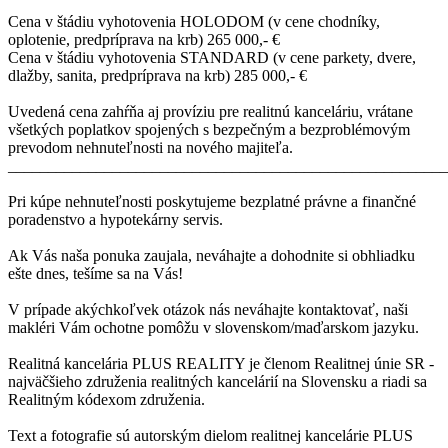
Cena v štádiu vyhotovenia HOLODOM (v cene chodníky,
oplotenie, predpríprava na krb) 265 000,- €
Cena v štádiu vyhotovenia STANDARD (v cene parkety, dvere,
dlažby, sanita, predpríprava na krb) 285 000,- €
Uvedená cena zahŕňa aj províziu pre realitnú kanceláriu, vrátane
všetkých poplatkov spojených s bezpečným a bezproblémovým
prevodom nehnuteľnosti na nového majiteľa.
_______________________________________________________
Pri kúpe nehnuteľnosti poskytujeme bezplatné právne a finančné
poradenstvo a hypotekárny servis.
Ak Vás naša ponuka zaujala, neváhajte a dohodnite si obhliadku
ešte dnes, tešíme sa na Vás!
V prípade akýchkoľvek otázok nás neváhajte kontaktovať, naši
makléri Vám ochotne pomôžu v slovenskom/maďarskom jazyku.
Realitná kancelária PLUS REALITY je členom Realitnej únie SR -
najväčšieho združenia realitných kancelárií na Slovensku a riadi sa
Realitným kódexom združenia.
Text a fotografie sú autorským dielom realitnej kancelárie PLUS