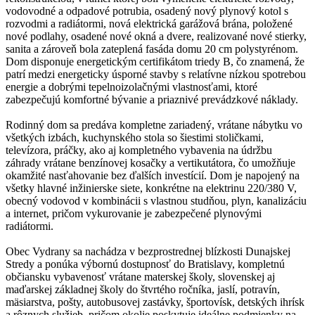
vodovodné a odpadové potrubia, osadený nový plynový kotol s
rozvodmi a radiátormi, nová elektrická garážová brána, položené
nové podlahy, osadené nové okná a dvere, realizované nové stierky,
sanita a zároveň bola zateplená fasáda domu 20 cm polystyrénom.
Dom disponuje energetickým certifikátom triedy B, čo znamená, že
patrí medzi energeticky úsporné stavby s relatívne nízkou spotrebou
energie a dobrými tepelnoizolačnými vlastnosťami, ktoré
zabezpečujú komfortné bývanie a priaznivé prevádzkové náklady.
Rodinný dom sa predáva kompletne zariadený, vrátane nábytku vo
všetkých izbách, kuchynského stola so šiestimi stoličkami,
televízora, práčky, ako aj kompletného vybavenia na údržbu
záhrady vrátane benzínovej kosačky a vertikutátora, čo umožňuje
okamžité nasťahovanie bez ďalších investícií. Dom je napojený na
všetky hlavné inžinierske siete, konkrétne na elektrinu 220/380 V,
obecný vodovod v kombinácii s vlastnou studňou, plyn, kanalizáciu
a internet, pričom vykurovanie je zabezpečené plynovými
radiátormi.
Obec Vydrany sa nachádza v bezprostrednej blízkosti Dunajskej
Stredy a ponúka výbornú dostupnosť do Bratislavy, kompletnú
občiansku vybavenosť vrátane materskej školy, slovenskej aj
maďarskej základnej školy do štvrtého ročníka, jaslí, potravín,
mäsiarstva, pošty, autobusovej zastávky, športovísk, detských ihrísk
a rôznych služieb, pričom okolie poskytuje ideálne podmienky na