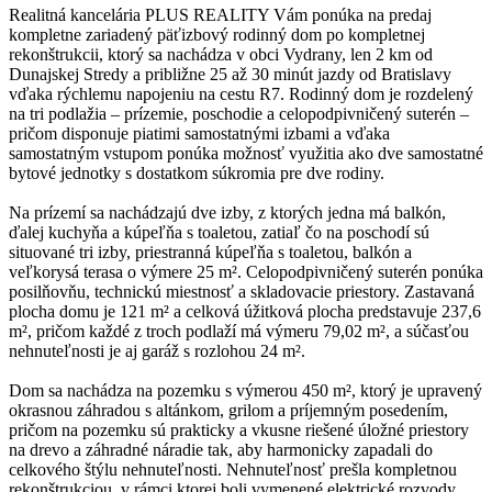
Realitná kancelária PLUS REALITY Vám ponúka na predaj
kompletne zariadený päťizbový rodinný dom po kompletnej
rekonštrukcii, ktorý sa nachádza v obci Vydrany, len 2 km od
Dunajskej Stredy a približne 25 až 30 minút jazdy od Bratislavy
vďaka rýchlemu napojeniu na cestu R7. Rodinný dom je rozdelený
na tri podlažia – prízemie, poschodie a celopodpivničený suterén –
pričom disponuje piatimi samostatnými izbami a vďaka
samostatným vstupom ponúka možnosť využitia ako dve samostatné
bytové jednotky s dostatkom súkromia pre dve rodiny.
Na prízemí sa nachádzajú dve izby, z ktorých jedna má balkón,
ďalej kuchyňa a kúpeľňa s toaletou, zatiaľ čo na poschodí sú
situované tri izby, priestranná kúpeľňa s toaletou, balkón a
veľkorysá terasa o výmere 25 m². Celopodpivničený suterén ponúka
posilňovňu, technickú miestnosť a skladovacie priestory. Zastavaná
plocha domu je 121 m² a celková úžitková plocha predstavuje 237,6
m², pričom každé z troch podlaží má výmeru 79,02 m², a súčasťou
nehnuteľnosti je aj garáž s rozlohou 24 m².
Dom sa nachádza na pozemku s výmerou 450 m², ktorý je upravený
okrasnou záhradou s altánkom, grilom a príjemným posedením,
pričom na pozemku sú prakticky a vkusne riešené úložné priestory
na drevo a záhradné náradie tak, aby harmonicky zapadali do
celkového štýlu nehnuteľnosti. Nehnuteľnosť prešla kompletnou
rekonštrukciou, v rámci ktorej boli vymenené elektrické rozvody,