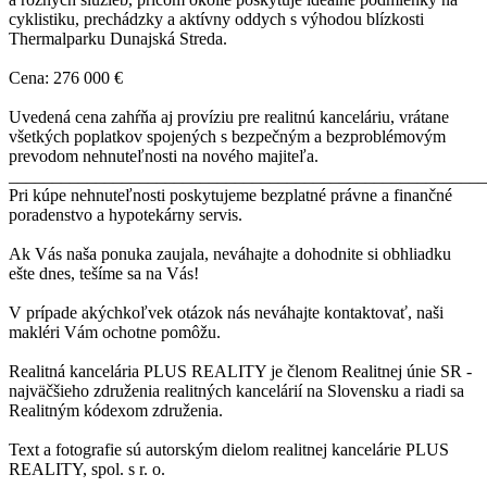
cyklistiku, prechádzky a aktívny oddych s výhodou blízkosti
Thermalparku Dunajská Streda.
Cena: 276 000 €
Uvedená cena zahŕňa aj províziu pre realitnú kanceláriu, vrátane
všetkých poplatkov spojených s bezpečným a bezproblémovým
prevodom nehnuteľnosti na nového majiteľa.
_______________________________________________________
Pri kúpe nehnuteľnosti poskytujeme bezplatné právne a finančné
poradenstvo a hypotekárny servis.
Ak Vás naša ponuka zaujala, neváhajte a dohodnite si obhliadku
ešte dnes, tešíme sa na Vás!
V prípade akýchkoľvek otázok nás neváhajte kontaktovať, naši
makléri Vám ochotne pomôžu.
Realitná kancelária PLUS REALITY je členom Realitnej únie SR -
najväčšieho združenia realitných kancelárií na Slovensku a riadi sa
Realitným kódexom združenia.
Text a fotografie sú autorským dielom realitnej kancelárie PLUS
REALITY, spol. s r. o.