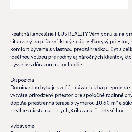
Realitná kancelária PLUS REALITY Vám ponúka na pr
situovaný na prízemí, ktorý spája veľkorysý priestor,
komfort bývania s vlastnou predzáhradkou. Byt s ce
ideálnou voľbou pre rodiny aj náročných klientov, kto
bývanie s dôrazom na pohodlie.
Dispozícia
Dominantou bytu je svetlá obývacia izba prepojená s
vytvára prirodzený priestor pre spoločné rodinné chví
dopĺňa priestranná terasa s výmerou 18,60 m² a súk
ideálne miesto na oddych, grilovanie či detské hry.
Vybavenie