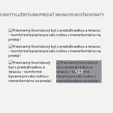
OJEKTY
SLUŽBY
DUBAJ
PREDAŤ NEHNUTEĽNOSŤ
KONTAKTY
+23