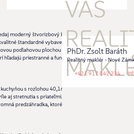
VÁŠ
REALI
edaj moderný štvorizbový byt,
 kvalitné štandardné vybavenie a
PhDr. Zsolt Baráth
lkovou podlahovou plochou 127,3 m² je
MAKL
rí hľadajú priestranné a funkčné
Realitný maklér - Nové Zám
in
+421 917 042 234
 kuchyňou s rozlohou 40,16 m², ktorá
le aj stretnutia s priateľmi. Dennú časť
romná predzáhradka, ktoré poskytujú