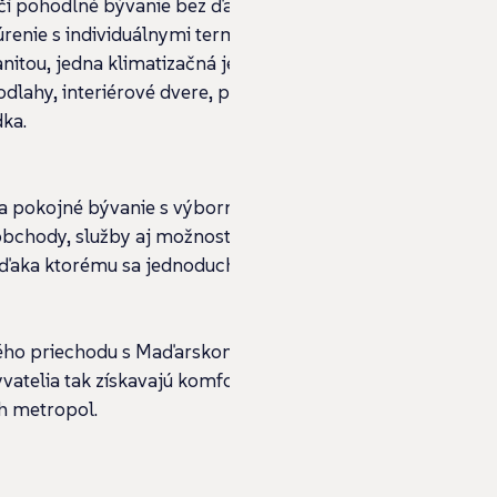
čí pohodlné bývanie bez ďalších
úrenie s individuálnymi termostatmi v
nitou, jedna klimatizačná jednotka s
odlahy, interiérové dvere, praktický
ka.
úka pokojné bývanie s výbornou
obchody, služby aj možnosti na šport a
vďaka ktorému sa jednoducho dostanete
ého priechodu s Maďarskom je lokalita
atelia tak získavajú komfort rýchleho
ch metropol.