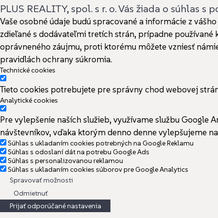
PLUS REALITY, spol. s r. o. Vás žiada o súhlas s
Vaše osobné údaje budú spracované a informácie z vášho z
zdieľané s dodávateľmi tretích strán, prípadne používan
oprávneného záujmu, proti ktorému môžete vzniesť námietk
pravidlách ochrany súkromia.
Technické cookies
Tieto cookies potrebujete pre správny chod webovej str
Analytické cookies
Pre vylepšenie naších služieb, využívame službu Google A
návštevníkov, vďaka ktorým denno denne vylepšujeme naš
Súhlas s ukladaním cookies potrebných na Google Reklamu
Súhlas s odoslaní dát na potrebu Google Ads
Súhlas s personalizovanou reklamou
Súhlas s ukladaním cookies súborov pre Google Analytics
Spravovať možnosti
Odmietnuť
Prijať odporúčané nastavenia