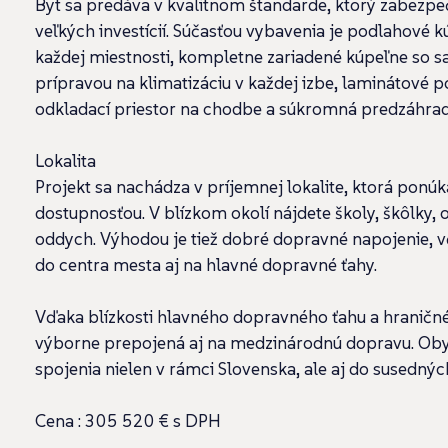
Byt sa predáva v kvalitnom štandarde, ktorý zabezpe
veľkých investícií. Súčasťou vybavenia je podlahové k
každej miestnosti, kompletne zariadené kúpeľne so sa
prípravou na klimatizáciu v každej izbe, laminátové p
odkladací priestor na chodbe a súkromná predzáhrad
Lokalita
Projekt sa nachádza v príjemnej lokalite, ktorá pon
dostupnosťou. V blízkom okolí nájdete školy, škôlky, 
oddych. Výhodou je tiež dobré dopravné napojenie, 
do centra mesta aj na hlavné dopravné ťahy.
Vďaka blízkosti hlavného dopravného ťahu a hraničn
výborne prepojená aj na medzinárodnú dopravu. Obyv
spojenia nielen v rámci Slovenska, ale aj do susedný
Cena : 305 520 € s DPH