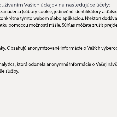
 používaním Vašich údajov na nasledujúce účely:
ariadenia (súbory cookie, jedinečné identifikátory a ďalš
é konkrétne týmto webom alebo aplikáciou. Niektorí dodáv
u pomocou možností nižšie. Súhlas môžete zrušiť prejdení
ánky. Obsahujú anonymizované informácie o Vaších výbero
nalytics, ktorá odosiela anonymné informácie o Vašej návš
e služby.