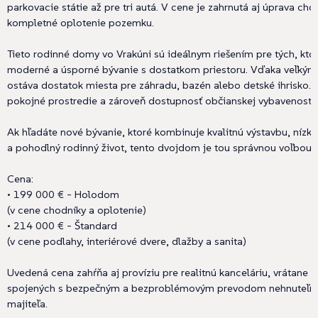
parkovacie státie až pre tri autá. V cene je zahrnutá aj úprava cho
kompletné oplotenie pozemku.
Tieto rodinné domy vo Vrakúni sú ideálnym riešením pre tých, ktor
moderné a úsporné bývanie s dostatkom priestoru. Vďaka veľk
ostáva dostatok miesta pre záhradu, bazén alebo detské ihrisko. L
pokojné prostredie a zároveň dostupnosť občianskej vybavenosti.
Ak hľadáte nové bývanie, ktoré kombinuje kvalitnú výstavbu, níz
a pohodlný rodinný život, tento dvojdom je tou správnou voľbou.
Cena:
• 199 000 € - Holodom
(v cene chodníky a oplotenie)
• 214 000 € - Štandard
(v cene podlahy, interiérové dvere, dlažby a sanita)
Uvedená cena zahŕňa aj províziu pre realitnú kanceláriu, vrátane 
spojených s bezpečným a bezproblémovým prevodom nehnuteľno
majiteľa.