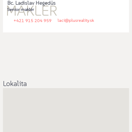
Bc. Ladislav Hegedüs
MAKLÉR
Senior maklér
laci@plusreality.sk
+421 915 204 959
Lokalita