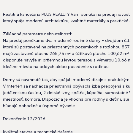
Realitná kancelária PLUS REALITY Vám ponúka na predaj novost
ktorý spája modernú architektúru, kvalitné materiály a praktické d
Základné parametre nehnuteľnosti:
Na predaj ponúkame dva moderné rodinné domy – dvojdom č.1 a 
ktoré sú postavené na priestranných pozemkoch s rozlohou 857 
majú zastavanú plochu 265,75 m² a úžitkovú plochu 100,62 m². K
disponuje navyše aj príjemnou krytou terasou s výmerou 10,66 m²
ideálne miesto na oddych alebo posedenie s rodinou.
Domy sú navrhnuté tak, aby spájali moderný dizajn s praktickým vy
V interiéri sa nachádza priestranná obývacia izba prepojená s ku
jedálenskou časťou, 2 detské izby, spálňa, kúpeľňa, samostatné 
miestnosť, komora. Dispozícia je vhodná pre rodiny s deťmi, ale aj
hľadajú pohodlné a úsporné bývanie.
Dokončenie 12/2026.
Kvalitná stavba a technické riešenie: