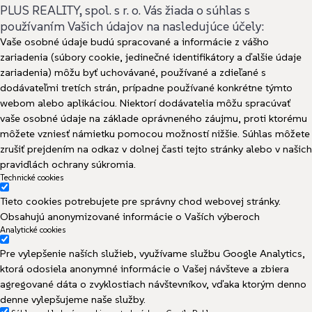
PLUS REALITY, spol. s r. o. Vás žiada o súhlas s
používaním Vašich údajov na nasledujúce účely:
Vaše osobné údaje budú spracované a informácie z vášho
zariadenia (súbory cookie, jedinečné identifikátory a ďalšie údaje
zariadenia) môžu byť uchovávané, používané a zdieľané s
dodávateľmi tretích strán, prípadne používané konkrétne týmto
webom alebo aplikáciou. Niektorí dodávatelia môžu spracúvať
vaše osobné údaje na základe oprávneného záujmu, proti ktorému
môžete vzniesť námietku pomocou možností nižšie. Súhlas môžete
zrušiť prejdením na odkaz v dolnej časti tejto stránky alebo v našich
pravidlách ochrany súkromia.
Technické cookies
Tieto cookies potrebujete pre správny chod webovej stránky.
Obsahujú anonymizované informácie o Vaších výberoch
Analytické cookies
Pre vylepšenie naších služieb, využívame službu Google Analytics,
ktorá odosiela anonymné informácie o Vašej návšteve a zbiera
agregované dáta o zvyklostiach návštevníkov, vďaka ktorým denno
denne vylepšujeme naše služby.