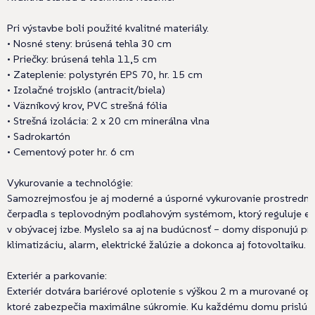
Pri výstavbe boli použité kvalitné materiály.
• Nosné steny: brúsená tehla 30 cm
• Priečky: brúsená tehla 11,5 cm
• Zateplenie: polystyrén EPS 70, hr. 15 cm
• Izolačné trojsklo (antracit/biela)
• Väzníkový krov, PVC strešná fólia
• Strešná izolácia: 2 x 20 cm minerálna vlna
• Sadrokartón
• Cementový poter hr. 6 cm
Vykurovanie a technológie:
Samozrejmosťou je aj moderné a úsporné vykurovanie prostredn
čerpadla s teplovodným podlahovým systémom, ktorý reguluje ele
v obývacej izbe. Myslelo sa aj na budúcnosť – domy disponujú pr
klimatizáciu, alarm, elektrické žalúzie a dokonca aj fotovoltaiku.
Exteriér a parkovanie:
Exteriér dotvára bariérové oplotenie s výškou 2 m a murované opl
ktoré zabezpečia maximálne súkromie. Ku každému domu prislúch