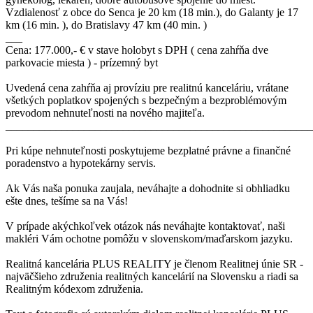
Vzdialenosť z obce do Senca je 20 km (18 min.), do Galanty je 17
km (16 min. ), do Bratislavy 47 km (40 min. )
___
Cena: 177.000,- € v stave holobyt s DPH ( cena zahŕňa dve
parkovacie miesta ) - prízemný byt
Uvedená cena zahŕňa aj províziu pre realitnú kanceláriu, vrátane
všetkých poplatkov spojených s bezpečným a bezproblémovým
prevodom nehnuteľnosti na nového majiteľa.
_______________________________________________________
Pri kúpe nehnuteľnosti poskytujeme bezplatné právne a finančné
poradenstvo a hypotekárny servis.
Ak Vás naša ponuka zaujala, neváhajte a dohodnite si obhliadku
ešte dnes, tešíme sa na Vás!
V prípade akýchkoľvek otázok nás neváhajte kontaktovať, naši
makléri Vám ochotne pomôžu v slovenskom/maďarskom jazyku.
Realitná kancelária PLUS REALITY je členom Realitnej únie SR -
najväčšieho združenia realitných kancelárií na Slovensku a riadi sa
Realitným kódexom združenia.