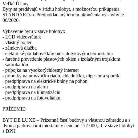
Veľké Úľany.
Byty sa predávajú v štádiu holobyt, s možnosťou prikúpenia
STANDARD-u. Predpokladaný termín ukončenia výstavby je
06/2026.
Vybavenie bytu v stave holobyt:
- LCD videovrátnik
- vlastný bojler
- zámková dlažba
- elektrické podlahové kúrenie s dotykovými termostatmi
- farebné prevedenie plastových okien s izolačným trojsklom
- sadrokartón
- prípojka na vysokorýchlostný internet
- prípojky na umývačku riadu, chladničku, digestor a sporák
- predpríprava na elektrické brány na pohon
- predpríprava na alarm
- predpríprava na klimatizáciu
- predpríprava na fotovoltaiku
PRÍZEMIE:
BYT DE LUXE – Prízemná časť budovy s vlastnou záhradou a s
dvoma parkovacími miestami v cene od 177 000,- € v stave holobyt
s DPH