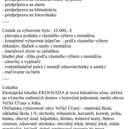
- predpríprava na alarm
- predpríprava na klimatizáciu
- predpríprava na fotovoltaiku
___
Cenník za vybavenie bytu : 10.000,- €
- plávajúca podlaha s vlastného výberu s montážou
- kompletné vybavenie kúpeľne – podľa vlastného výberu
obkladov, dlažieb a sanity s montážou
- interiérové dvere so zárubňou
hladké plné - fólia podľa vlastného výberu s montážou
- zásuvky a vypínače
- vodoinštalačné práce ( montáž zdravotechniky a sanity)
- maľovanie na bielo
___
Lokalita:
Ekologická lokalita EKOOSADA je nová lukratívna zóna, určená
na výstavbu rodinných domov s bytovými jednotami, medzi obcou
Veľké Úľany a Jelka.
Občianska vybavenosť obce Veľké Úľany – materská škola,
základná škola 1-9, obchody, reštaurácie, kaviareň, kostoly, pošta,
banka, obecný úrad, kúpalisko, ihrisko, tenisové kurty, fitness
centrum, zdravotné stredisko- obvodný lekár, detský lekár, zubár,
gynekológ, lekáreň, dobré autobusové spojenie do miest.