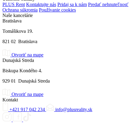
PLUS Rent
Kontaktujte nás
Pridaj sa k nám
Predať nehnuteľnosť
Ochrana súkromia
Používanie cookies
Naše kancelárie
Bratislava
Tomášikova 19.
821 02 Bratislava
Otvoriť na mape
Dunajská Streda
Biskupa Kondého 4.
929 01 Dunajská Streda
Otvoriť na mape
Kontakt
+421 917 042 234
info@plusreality.sk