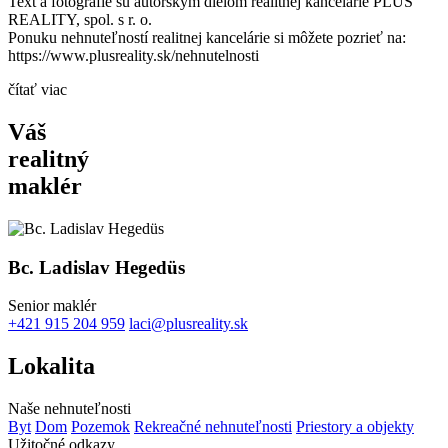
Text a fotografie sú autorským dielom realitnej kancelárie PLUS
REALITY, spol. s r. o.
Ponuku nehnuteľností realitnej kancelárie si môžete pozrieť na:
https://www.plusreality.sk/nehnutelnosti
čítať viac
Váš
realitný
maklér
Bc. Ladislav Hegedüs
Senior maklér
+421 915 204 959
laci@plusreality.sk
Lokalita
Naše nehnuteľnosti
Byt
Dom
Pozemok
Rekreačné nehnuteľnosti
Priestory a objekty
Užitočné odkazy