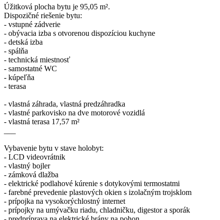
Úžitková plocha bytu je 95,05 m².
Dispozičné riešenie bytu:
- vstupné zádverie
- obývacia izba s otvorenou dispozíciou kuchyne
- detská izba
- spálňa
- technická miestnosť
- samostatné WC
- kúpeľňa
- terasa
- vlastná záhrada, vlastná predzáhradka
- vlastné parkovisko na dve motorové vozidlá
- vlastná terasa 17,57 m²
___
Vybavenie bytu v stave holobyt:
- LCD videovrátnik
- vlastný bojler
- zámková dlažba
- elektrické podlahové kúrenie s dotykovými termostatmi
- farebné prevedenie plastových okien s izolačným trojsklom
- prípojka na vysokorýchlostný internet
- prípojky na umývačku riadu, chladničku, digestor a sporák
- predpríprava na elektrické brány na pohon