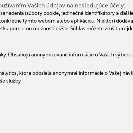
 používaním Vašich údajov na nasledujúce účely:
ariadenia (súbory cookie, jedinečné identifikátory a ďalš
é konkrétne týmto webom alebo aplikáciou. Niektorí dodáv
u pomocou možností nižšie. Súhlas môžete zrušiť prejdení
ánky. Obsahujú anonymizované informácie o Vaších výbero
nalytics, ktorá odosiela anonymné informácie o Vašej návš
e služby.