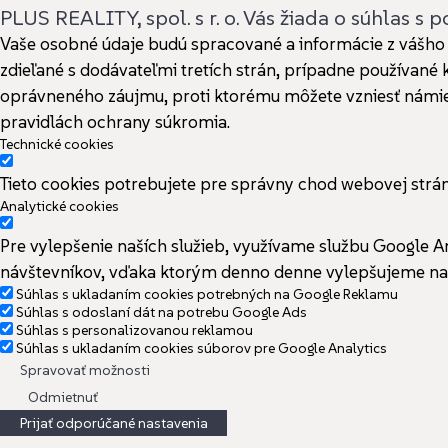
PLUS REALITY, spol. s r. o. Vás žiada o súhlas s
Vaše osobné údaje budú spracované a informácie z vášho z
zdieľané s dodávateľmi tretích strán, prípadne používan
oprávneného záujmu, proti ktorému môžete vzniesť námietk
pravidlách ochrany súkromia.
Technické cookies
Tieto cookies potrebujete pre správny chod webovej str
Analytické cookies
Pre vylepšenie naších služieb, využívame službu Google A
návštevníkov, vďaka ktorým denno denne vylepšujeme naš
Súhlas s ukladaním cookies potrebných na Google Reklamu
Súhlas s odoslaní dát na potrebu Google Ads
Súhlas s personalizovanou reklamou
Súhlas s ukladaním cookies súborov pre Google Analytics
Spravovať možnosti
Odmietnuť
Prijať odporúčané nastavenia