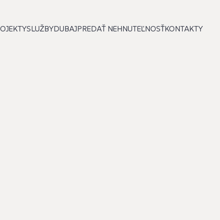
OJEKTY
SLUŽBY
DUBAJ
PREDAŤ NEHNUTEĽNOSŤ
KONTAKTY