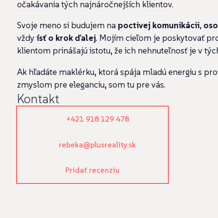
očakávania tých najnáročnejších klientov.
Svoje meno si budujem na
poctivej komunikácii, os
vždy
ísť o krok ďalej
. Mojím cieľom je poskytovať pro
klientom prinášajú istotu, že ich nehnuteľnosť je v týc
Ak hľadáte maklérku, ktorá spája mladú energiu s pr
zmyslom pre eleganciu, som tu pre vás.
Kontakt
+421 918 129 478
rebeka@plusreality.sk
Pridať recenziu