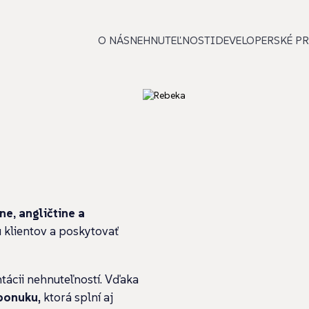
O NÁS
NEHNUTEĽNOSTI
DEVELOPERSKÉ PR
ne, angličtine a
 klientov a poskytovať
ntácii nehnuteľností
. Vďaka
 ponuku
, ktorá splní aj