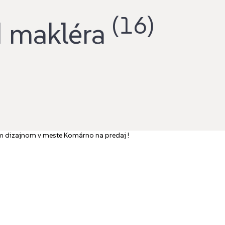
(16)
d makléra